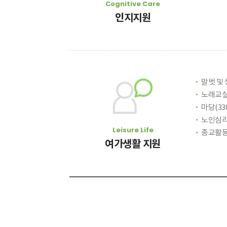
Cognitive Care
인지지원
말벗 및
노래교실
마당(33
노인심리
Leisure Life
종교활
여가생활 지원